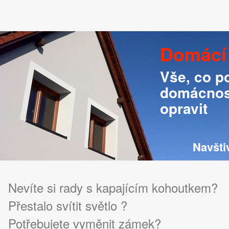
Domácí
Vše, co p
domácnost
opravit
Navšti
Nevíte si rady s kapajícím kohoutkem?
Přestalo svítit světlo ?
Potřebujete vyměnit zámek?